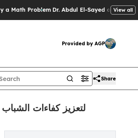
ath Problem
Dr. Abdul El-Sayed on Historic Michig
View all
Provided by AGP
Share