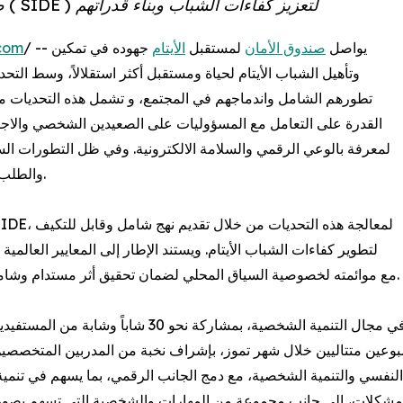
صندوق الأمان لمستقبل الأيتام يطلق إطار الكفايات ( SIDE ) لتعزيز كفاءات الشباب وبناء قدراتهم
/ -- يواصل
صندوق الأمان
لمستقبل
الأيتام
جهوده في تمكين
com
وتأهيل الشباب الأيتام لحياة ومستقبل أكثر استقلالاً، وسط التحد
تطورهم الشامل واندماجهم في المجتمع، و تشمل هذه التحديات محد
القدرة على التعامل مع المسؤوليات على الصعيدين الشخصي والاج
لمعرفة بالوعي الرقمي والسلامة الالكترونية. وفي ظل التطورات ال
والطلب المتزايد على المهارات الرقمية، تزداد هذه التحديات صعوبة.
الاقتصادية (OECD)، مع موائمته لخصوصية السياق المحلي لضمان تحقيق أثر مستدام وشامل في حياة الشباب الأيتام المشاركين.
 30 شاباً وشابة من المستفيدين من برامج الصندوق. حيث تستمر هذه ال
النفسي والتنمية الشخصية، مع دمج الجانب الرقمي، بما يسهم في تنمي
ل المشكلات، إلى جانب مجموعة من المهارات والشخصية التي تسهم ب