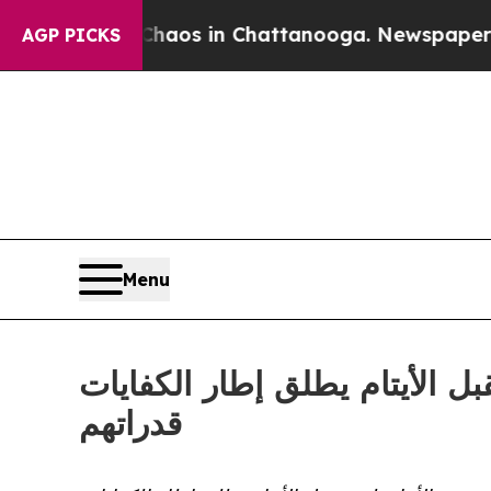
ollapse
Chaos in Chattanooga. Newspaper Owner 
AGP PICKS
Menu
 إطار الكفايات ( SIDE ) لتعزيز كفاءات الشباب وبناء
قدراتهم