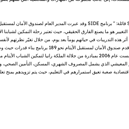
وقد عبرت المدير العام لصندوق الأمان لمستقبل الأيتام نور الحمود عن فخرها بإطلاق
غيير هو ما يصنع الفارق الحقيقي، حيث تعتبر رحلة التمكين لشبابنا ا
عم المعيشي الذي يشمل المصروف الشهري، المسكن، التأمين الصحي، ود
ا اقتصادية صعبة تعيق استمرارهم في التعليم، حيث يتم تزويدهم بمنح تع