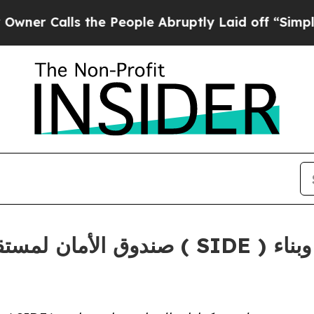
Calls the People Abruptly Laid off “Simply a M
صندوق الأمان لمستقبل الأيتام يطلق