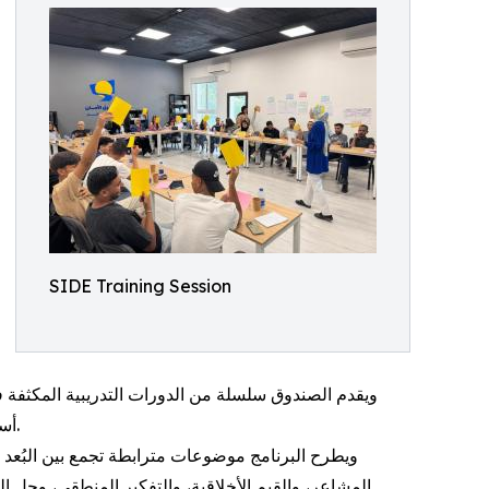
SIDE Training Session
ويقدم الصندوق سلسلة من الدورات التدريبية المكثفة في مجال التنمية الشخصية، بمشاركة نحو
أسبوعين متتاليين خلال شهر تموز، بإشراف نخبة من المدربين المتخصصين في مجالات الوعي الذاتي، وإدارة الذات، والذكاء العاطفي.
ويطرح البرنامج موضوعات مترابطة تجمع بين البُعد 
المشاعر، والقيم الأخلاقية، والتفكير المنطقي، وح