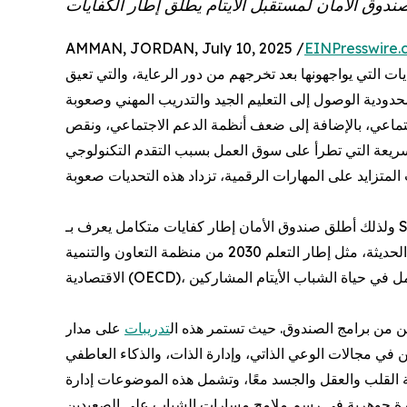
AMMAN, JORDAN, July 10, 2025 /
EINPresswire.
يات التي يواجهونها بعد تخرجهم من دور الرعاية، والتي تعيق
ودية الوصول إلى التعليم الجيد والتدريب المهني وصعوبة
تماعي، بالإضافة إلى ضعف أنظمة الدعم الاجتماعي، ونقص
سريعة التي تطرأ على سوق العمل بسبب التقدم التكنولوجي
ولذلك أطلق صندوق الأمان إطار كفايات متكامل يعرف بـ SIDE، لمعالجة هذه التحديات من خلال تقديم نهج شامل وقابل للتكيف
لتطوير كفاءات الشباب الأيتام. ويستند الإطار إلى المعايير العالمية الحديثة، مثل إطار التعلم 2030 من منظمة التعاون والتنمية
تدريبات
على مدار
ة القلب والعقل والجسد معًا، وتشمل هذه الموضوعات إدارة
صورة جوهرية في رسم ملامح مسارات الشباب على الصعيدين