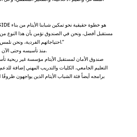
مستقبل أفضل، ونحن في الصندوق نؤمن بأن هذا النوع من الت
احتياجاتهم الفردية، ونحن نلمس أثر هذه التدريبات في حياتهم يوماً بعد يوم، من خلال تغيّر نظرتهم لأنفسهم وقدرتهم على التعامل مع تحديات الحياة بثقة ومسؤولية."
منذ تأسيسه وحتى الآن قدم صندوق الأمان لمستقبل الأيتام نحو 189 برنامج بناء قدرات حيث وصل عدد المستفيدين من البرامج إلى نحو 2757 شاب وشابة.
التعليم الجامعي، الكليات والتدريب المهني إضافة للد
برامجه أيضاً فئة الشباب الأيتام الذين يواجهون ظروفً