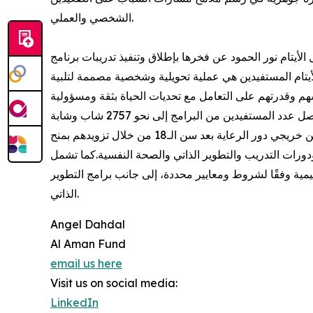
الشخصي والعملي.
 وتنفيذ تدريبات برنامج SIDE قائلة: " برنامج SIDE هو خطوة حقيقية نحو تمكين شبابنا الأيتام من بناء
لأيتام المستفيدين هي عملية تحويلية وشخصية مصممة لتلبية
صندوق الأمان لمستقبل الأيتام مؤسسة غير ربحية تأسست عام 2006 بمبادرة من جلالة الملكة رانيا لتمكين الشباب الأيتام من خريجي دور الرعاية بعد سن الـ18 من خلال تزويدهم بمنح
ورات التدريب والتطوير الذاتي والصحة النفسية.كما تشمل
ليمية وفقًا لشروط ومعايير محددة، إلى جانب برامج التطوير
الذاتي.
Angel Dahdal
Al Aman Fund
email us here
Visit us on social media:
LinkedIn